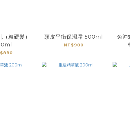
乳（粗硬髮）
頭皮平衡保濕霜 500ml
免沖
00ml
NT$980
$880